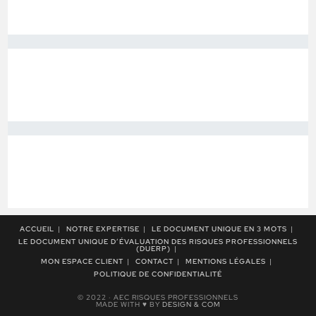
ACCUEIL
NOTRE EXPERTISE
LE DOCUMENT UNIQUE EN 3 MOTS
LE DOCUMENT UNIQUE D’ÉVALUATION DES RISQUES PROFESSIONNELS
(DUERP)
MON ESPACE CLIENT
CONTACT
MENTIONS LÉGALES
POLITIQUE DE CONFIDENTIALITÉ
© 2022 · AEC RISQUES PROFESSIONNELS
MADE WITH ♥ BY
DESIGN & COM